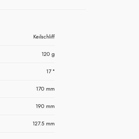
Keilschliff
120 g
17 °
170 mm
190 mm
127.5 mm