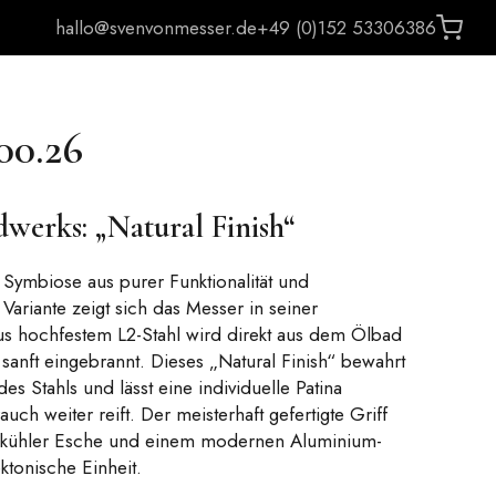
hallo@svenvonmesser.de
+49 (0)152 53306386
00.26
werks: „Natural Finish“
e Symbiose aus purer Funktionalität und
Variante zeigt sich das Messer in seiner
aus hochfestem L2-Stahl wird direkt aus dem Ölbad
nft eingebrannt. Dieses „Natural Finish“ bewahrt
s Stahls und lässt eine individuelle Patina
ch weiter reift. Der meisterhaft gefertigte Griff
e, kühler Esche und einem modernen Aluminium-
ktonische Einheit.