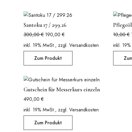
Santoku 17 / 299.26
Pflegeöl
Ursprünglicher
Aktueller
300,00
€
190,00
€
10,00
€
Preis
Preis
inkl. 19% MwSt., zzgl. Versandkosten
inkl. 19%
war:
ist:
300,00 €
190,00 €.
Zum Produkt
Zum
Gutschein für Messerkurs einzeln
490,00
€
inkl. 19% MwSt., zzgl. Versandkosten
Zum Produkt