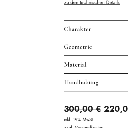
zu den technischen Details
Charakter
Geometrie
Material
Handhabung
Urspr
300,00
€
220,
Preis
inkl. 19% MwSt.
zzgl. Versandkosten