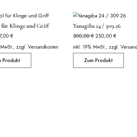
 für Klinge und Griff
Yanagiba 24 / 309.26
Ursprünglicher
Aktueller
Ursprünglicher
Aktueller
7,00
€
300,00
€
250,00
€
Preis
Preis
Preis
Preis
 MwSt., zzgl. Versandkosten
inkl. 19% MwSt., zzgl. Versan
war:
ist:
war:
ist:
10,00 €
7,00 €.
300,00 €
250,00 €
 Produkt
Zum Produkt