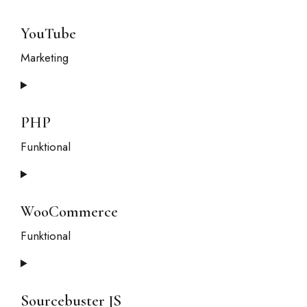
to
service
YouTube
google-
Marketing
fonts
Consent
to
service
PHP
youtube
Funktional
Consent
to
service
WooCommerce
php
Funktional
Consent
to
service
Sourcebuster JS