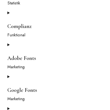
Statistik
Consent
to
service
Complianz
google-
Funktional
analytics
Consent
to
service
Adobe Fonts
complianz
Marketing
Consent
to
service
Google Fonts
adobe-
Marketing
fonts
Consent