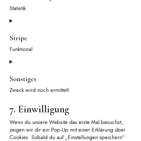
woocommerce
Statistik
Consent
to
service
Stripe
sourcebuster-
Funktional
js
Consent
to
service
Sonstiges
stripe
Zweck wird noch ermittelt
Consent
7. Einwilligung
to
service
Wenn du unsere Website das erste Mal besuchst,
sonstiges
zeigen wir dir ein Pop-Up mit einer Erklärung über
Cookies. Sobald du auf „Einstellungen speichern“